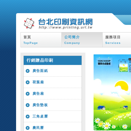
首頁
公司簡介
服務項目
TopPage
Company
Services
行銷贈品印刷
廣告面紙
荷葉扇
廣告扇
廣告墊板
三角桌曆
農民曆