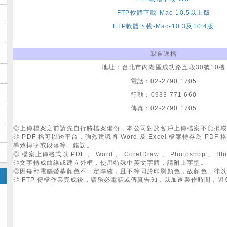
FTP軟體下載-Mac-10.5以上版
FTP軟體下載-Mac-10.3及10.4版
親自送檔
地址：台北市內湖區成功路五段30號10樓
電話：02-2790 1705
行動：0933 771 660
傳真：02-2790 1705
◎上傳檔案之前請先自行將檔案備份，本公司對於客戶上傳檔案不負損
◎ PDF 檔可以跨平台，強烈建議將 Word 及 Excel 檔案轉存為 P
導致掉字或段落等...錯誤。
◎ 檔案上傳格式以 PDF 、 Word 、 CorelDraw 、 Photoshop 、 Ill
◎文字轉成曲線或建立外框，使用特殊中英文字體，請附上字型。
◎因每部電腦螢幕顏色不一定準確，且不等同於印刷顏色，故顏色一律以 
◎ FTP 傳檔作業完成後，請務必電話或傳真告知，以加速製作時間，避