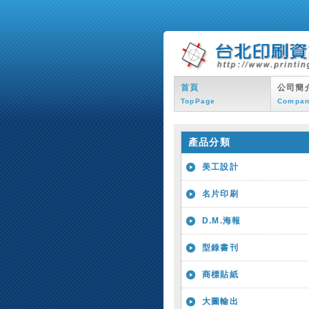
首頁
公司簡
TopPage
Compa
產品分類
美工設計
名片印刷
D.M.海報
型錄書刊
商標貼紙
大圖輸出