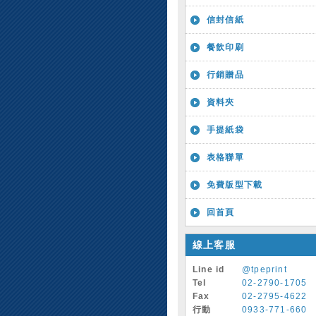
信封信紙
餐飲印刷
行銷贈品
資料夾
手提紙袋
表格聯單
免費版型下載
回首頁
線上客服
Line id
@tpeprint
Tel
02-2790-1705
Fax
02-2795-4622
行動
0933-771-660