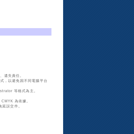
壞、遺失責任。
DF 格式，以避免因不同電腦平台
ustrator 等格式為主。
CMYK 為依據。
免延誤交件。