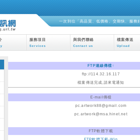
一次到位「高品質、低價格、交期快、服務
介
服務項目
與我們聯絡
檔案傳送
ny
Services
Contact us
Upload
FTP連線傳檔↑
ftp://114.32.16.117
檔案傳送完成,請來電通知
E-mail傳檔
pc.artwork88@gmail.com
pc.artwork@msa.hinet.net
FTP軟體下載
FTP軟體下載-Win