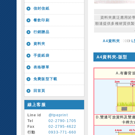
信封信紙
資料夾廣泛應用於
餐飲印刷
順達提供多種材質供製
行銷贈品
A4資料夾
資料夾
手提紙袋
A4資料夾-版型
表格聯單
A.有書背
免費版型下載
回首頁
線上客服
Line id
@tpeprint
D.雙邊可放資料及雙
Tel
02-2790-1705
卡榫方
Fax
02-2795-4622
行動
0933-771-660