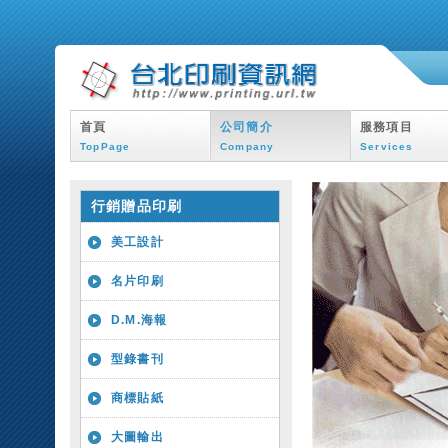
首頁
公司簡介
服務項目
TopPage
Company
Services
行銷贈品印刷
美工設計
名片印刷
D.M.海報
型錄書刊
商標貼紙
大圖輸出