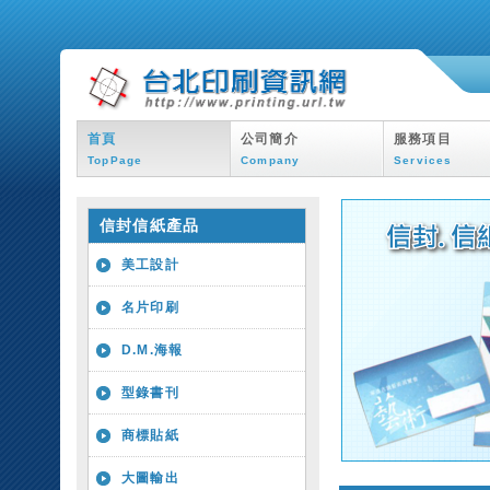
首頁
公司簡介
服務項目
TopPage
Company
Services
信封信紙產品
美工設計
名片印刷
D.M.海報
型錄書刊
商標貼紙
大圖輸出