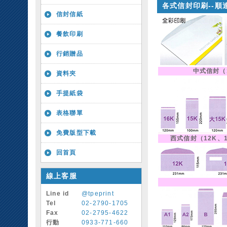
各式信封印刷--順
信封信紙
餐飲印刷
行銷贈品
中式信封（1
資料夾
手提紙袋
表格聯單
免費版型下載
西式信封（12K、1
回首頁
線上客服
Line id
@tpeprint
Tel
02-2790-1705
Fax
02-2795-4622
行動
0933-771-660